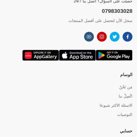
حصلت على السؤال؟ اتصل بنا 24/7
0798303028
سجل الآن لتحصل على أفضل المنتجات
الوسام
مَن نَحْنُ
اتَّصِلْ بنا
الاسئلة الاكثر شيوعا
التوصيات
حسابي