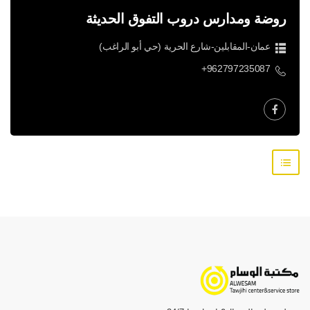
روضة ومدارس دروب التفوق الحديثة
عمان-المقابلين-شارع الحرية (حي أبو الراغب)
+962797235087