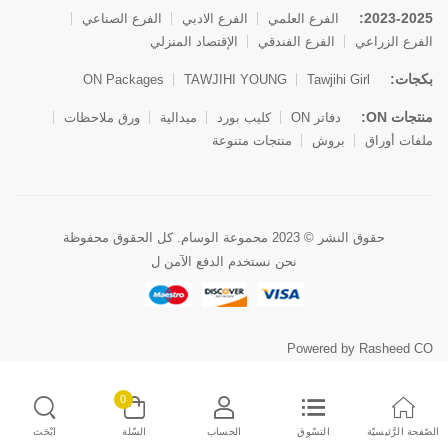
2023-2025:
الفرع العلمي
الفرع الادبي
الفرع الصناعي
الفرع الزراعي
الفرع الفندقي
الإقتصاد المنزلي
بكجات:
ON Packages
TAWJIHI YOUNG
Tawjihi Girl
منتجات ON:
دفاتر ON
كليب بورد
ميدالية
ورق ملاحظات
ملفات أوراق
بروش
منتجات متنوعة
حقوق النشر © 2023 محموعة الوسام. كل الحقوق محفوظة
نحن نستخدم الدفع الآمن ل
Powered by Rasheed CO
0
الصّفحة الرَّئيسيّة
التسّوق
الحساب
السّلة
ابْحَث