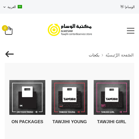
ي الوسام! 👋
العربية
0
الصّفحة الرَّئيسيّة
بكجات
TAWJIHI YOUNG
ON PACKAGES
TAWJIHI GIRL