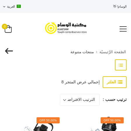
ي الوسام! 👋
العربية
0
الصّفحة الرَّئيسيّة
منتجات متنوعة
الفلتر
إجمالي عرض المتجر 8
ترتيب حسب :
50.00% OFF
50.00% OFF