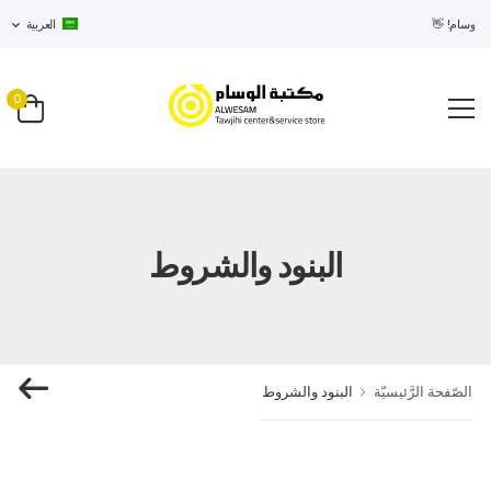
الوسام! 👋
العربية
0
البنود والشروط
الصّفحة الرَّئيسيّة
البنود والشروط