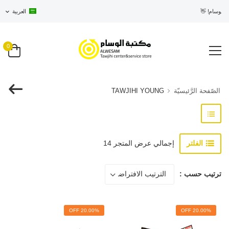
 الوسام! 👋
العربية
0
الصّفحة الرَّئيسيّة
TAWJIHI YOUNG
الفلتر
إجمالي عرض المتجر 14
ترتيب حسب :
20.00% OFF
20.00% OFF