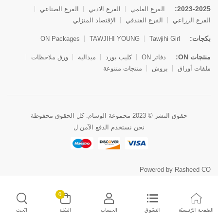
2023-2025:
الفرع العلمي
الفرع الادبي
الفرع الصناعي
الفرع الزراعي
الفرع الفندقي
الإقتصاد المنزلي
بكجات:
ON Packages
TAWJIHI YOUNG
Tawjihi Girl
منتجات ON:
دفاتر ON
كليب بورد
ميدالية
ورق ملاحظات
ملفات أوراق
بروش
منتجات متنوعة
حقوق النشر © 2023 محموعة الوسام. كل الحقوق محفوظة
نحن نستخدم الدفع الآمن ل
Powered by Rasheed CO
0
الصّفحة الرَّئيسيّة
التسّوق
الحساب
السّلة
ابْحَث