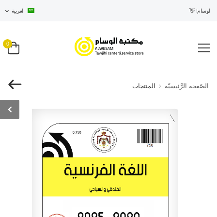
 الوسام! 👋
العربية
0
الصّفحة الرَّئيسيّة
المنتجات