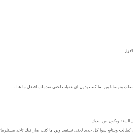
لك وتوصلنا وين ما كنت بدون اي عقبات لحتى نقدملك افضل ما عنا .
لسنة ويكون بين ايديك .
الب وبنتابع سوا كل جديد لحتى تستفيد وين ما كنت صار فيك تاخد مستلزماتك 