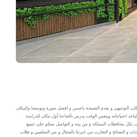
فرعنا وقدرنا نخدم طالب التوجيهي و نقدم النصيحة باحسن و افضل صورة وتوسعنا والمكان
اخد احتياجاته وبنفس الوقت يدرس بأفتتاحنا أول مكان للدراسة
alwesam study ho ) و كمان افتتحنا مكان بأسم الوسام اون لاين (alwesam online) ليخدم كل طالب بكل محافظات المملكة و من بيته و التواصل معكم على جميع
تفاعلية بين الطالب و المعلم و تقديم الارشادات و النصائح و التجارب من خبرتنا بالمجال و من المعلمين و طلاب