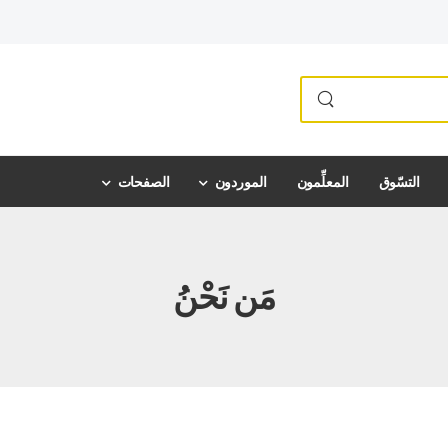
التسّوق
المعلِّمون
الموردون
الصفحات
مَن نَحْنُ