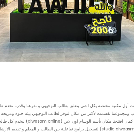
ة بمكتبة صغيرة من سنة 1997 في الزرقاء وكانت أول مكتبة مختصة بكل اشي بتعلق بطالب التوجيهي و ت
ب ومجموعتنا تقسمت لأكتر من مكان لنوفر لطالب التوجيهي بيئة حلوة ومريحة لي
بمجموعتنا بأسم الوسام بيت الدراسة( use
مواقع التواصل الاجتماعي و كمان افتتحنا مكان بأسم ستوديو الوسام (studio alweasm) لتسجيل برامج 