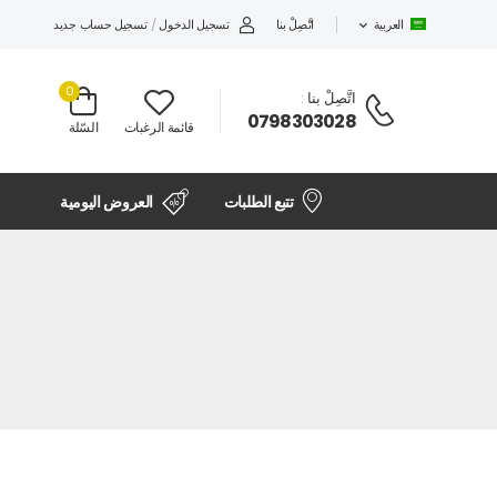
اتَّصِلْ بنا
تسجيل الدخول
/
تسجيل حساب جديد
العربية
0
اتَّصِلْ بنا
:
0798303028
قائمة الرغبات
السّلة
تتبع الطلبات
العروض اليومية