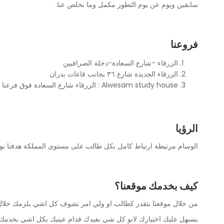
سابقين ويوم عن يوم التطور مكمل وما بخلص عنا.
فروعنا
الزرقاء -شارع السعادة-دخلة الصرافيين
الزرقاء الجديدة شارع ٣٦ بجانب قاعات بدران
Alwesam study house : الزرقاء شارع السعادة فوق فرعنا الاول
الرؤيا
الوسام مرتبطة ارتباط كامل بكل طالب على مستوى المملكة هدفنا نوص
كيف بخدمك موقعنا؟
من خلال موقعنا بتقدر كطالب او ولي امر تشوف كل اشي بلزمك خلال ا
بنسهل عليك اختيارك لانو كل شي بفيدك قدام عينيك بكل اشي بخدمك كط